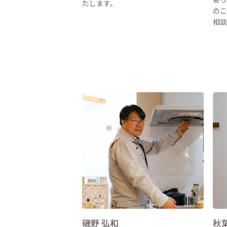
たします。
のこ
相談
磯野 弘和
秋