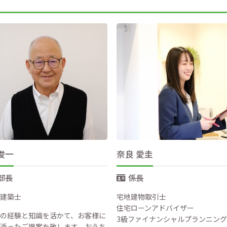
俊一
奈良 愛圭
部長
係長
建築士
宅地建物取引士
住宅ローンアドバイザー
の経験と知識を活かて、お客様に
3級ファイナンシャルプランニン
添ったご提案を致します。おうち