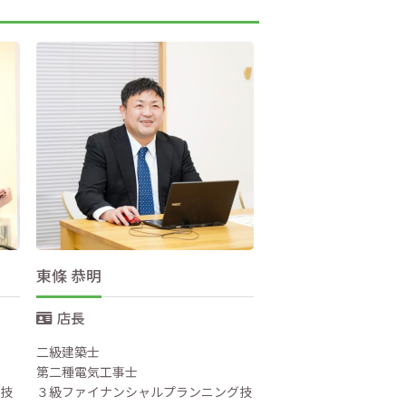
東條 恭明
店長
二級建築士
第二種電気工事士
グ技
３級ファイナンシャルプランニング技